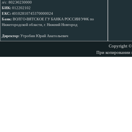
л/с: 802Э0230000
БИК:
012202102
ЕКС:
40102810745370000024
Банк:
ВОЛГО-ВЯТСКОЕ ГУ БАНКА РОССИИ/УФК по
Нижегородской области, г. Нижний Новгород
Директор:
Утробин Юрий Анатольевич
Copyright ©
При копировании м