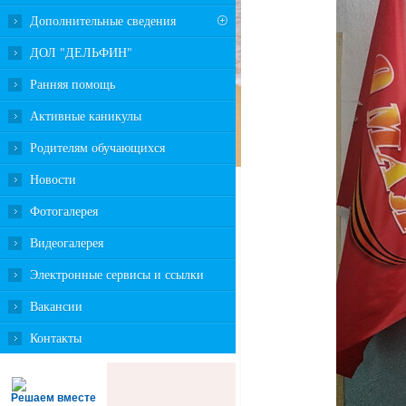
Дополнительные сведения
ДОЛ "ДЕЛЬФИН"
Ранняя помощь
Активные каникулы
Родителям обучающихся
Новости
Фотогалерея
Видеогалерея
Электронные сервисы и ссылки
Вакансии
Контакты
Решаем вместе