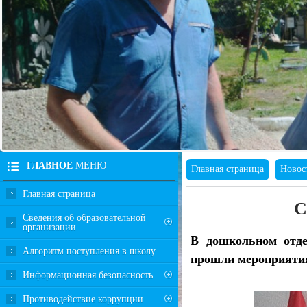
ГЛАВНОЕ
МЕНЮ
Главная страница
Новос
Главная страница
С
Сведения об образовательной
организации
В дошкольном отде
Алгоритм поступления в школу
прошли мероприяти
Информационная безопасность
Противодействие коррупции