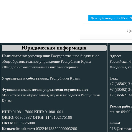
Дата публикации: 12.05.202
До
Юридическая информация
Наименование учреждения:
Государственное бюджетное
Адрес:
общеобразовательное учреждение Республики Крым
Российская Ф
«Феодосийская специальная школа-интернат»
Феодосия, ул
Учредитель и собственник:
Республика Крым.
Тел.:
+7 (36562) 3
Функции и полномочия учредителя осуществляет
+7 (36562) 3-
Министерство образования, науки и молодежи Республики
+7 (36562) 3
Крым.
Режим работ
ИНН:
9108117000
КПП:
910801001
пн.-пт. 09:00
ОКПО:
00806387
ОГРН:
1149102175188
ОКТМО:
35726000
e-mail:
Казначейский счет:
03224643350000003200
018@crimeae