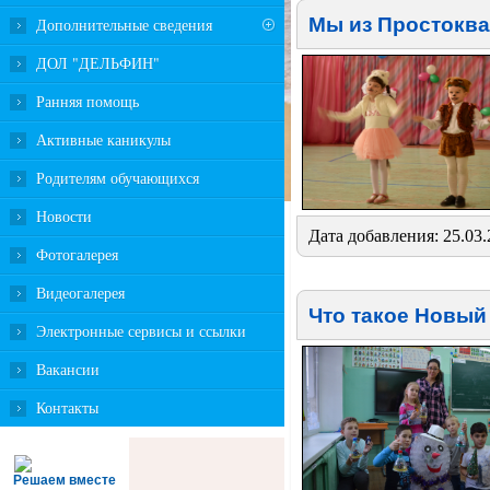
Мы из Простокв
Дополнительные сведения
ДОЛ "ДЕЛЬФИН"
Ранняя помощь
Активные каникулы
Родителям обучающихся
Новости
Дата добавления: 25.03
Фотогалерея
Видеогалерея
Что такое Новый
Электронные сервисы и ссылки
Вакансии
Контакты
Решаем вместе