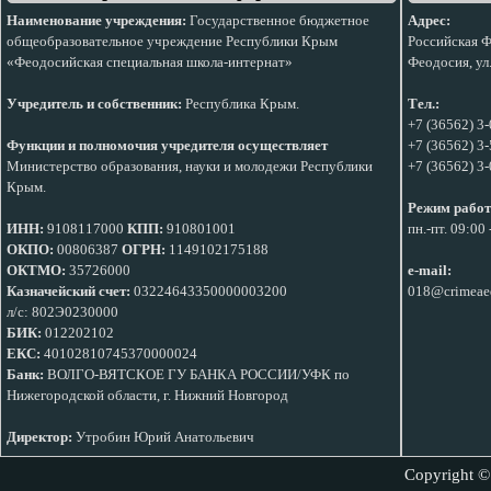
Наименование учреждения:
Государственное бюджетное
Адрес:
общеобразовательное учреждение Республики Крым
Российская Ф
«Феодосийская специальная школа-интернат»
Феодосия, ул
Учредитель и собственник:
Республика Крым.
Тел.:
+7 (36562) 3
Функции и полномочия учредителя осуществляет
+7 (36562) 3-
Министерство образования, науки и молодежи Республики
+7 (36562) 3
Крым.
Режим работ
ИНН:
9108117000
КПП:
910801001
пн.-пт. 09:00
ОКПО:
00806387
ОГРН:
1149102175188
ОКТМО:
35726000
e-mail:
Казначейский счет:
03224643350000003200
018@crimeae
л/с: 802Э0230000
БИК:
012202102
ЕКС:
40102810745370000024
Банк:
ВОЛГО-ВЯТСКОЕ ГУ БАНКА РОССИИ/УФК по
Нижегородской области, г. Нижний Новгород
Директор:
Утробин Юрий Анатольевич
Copyright ©